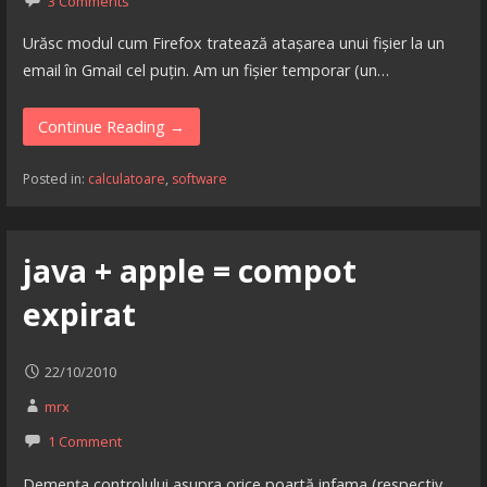
3 Comments
Urăsc modul cum Firefox tratează atașarea unui fișier la un
email în Gmail cel puțin. Am un fișier temporar (un…
Continue Reading →
Posted in:
calculatoare
,
software
java + apple = compot
expirat
22/10/2010
mrx
1 Comment
Demența controlului asupra orice poartă infama (respectiv