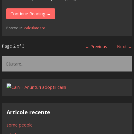
Continue Reading →
Posted in:
calculatoare
Articol
Page 2 of 3
← Previous
Next →
navigation
Caută
după:
Articole recente
some people