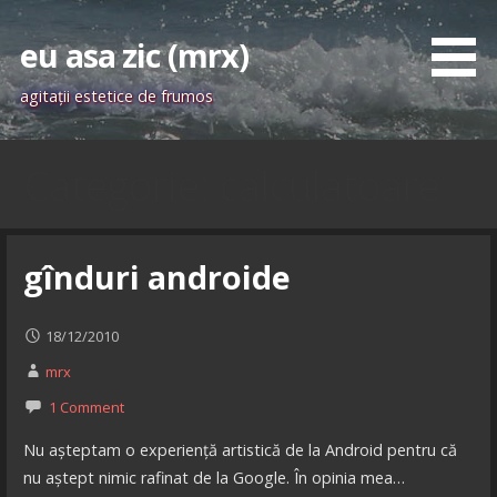
Skip
to
eu asa zic (mrx)
content
agitaţii estetice de frumos
Categorie: calculatoare
gînduri androide
18/12/2010
mrx
1 Comment
Nu așteptam o experiență artistică de la Android pentru că
nu aștept nimic rafinat de la Google. În opinia mea…