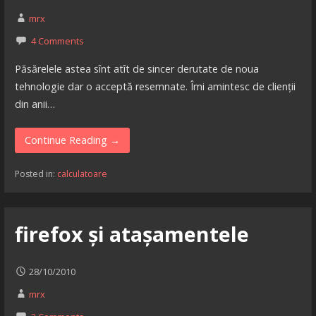
mrx
4 Comments
Păsărelele astea sînt atît de sincer derutate de noua
tehnologie dar o acceptă resemnate. Îmi amintesc de clienții
din anii…
Continue Reading →
Posted in:
calculatoare
firefox și atașamentele
28/10/2010
mrx