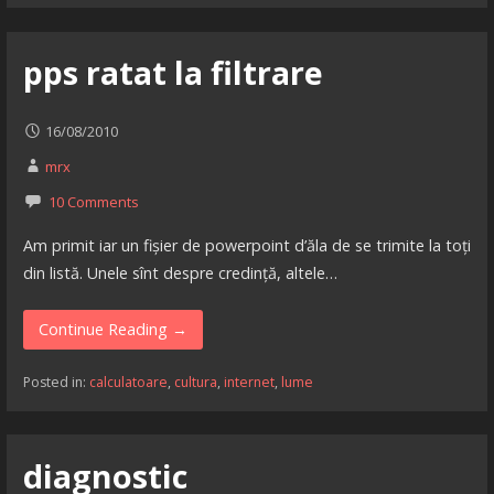
pps ratat la filtrare
16/08/2010
mrx
10 Comments
Am primit iar un fișier de powerpoint d’ăla de se trimite la toți
din listă. Unele sînt despre credință, altele…
Continue Reading →
Posted in:
calculatoare
,
cultura
,
internet
,
lume
diagnostic