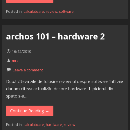
Posted in:
calculatoare
,
review
,
software
archos 101 – hardware 2
16/12/2010
mrx
Leave a comment
După cîteva zile de folosire review-ul despre software întîrzîie
dar am cîteva actualizări despre hardware. 1. piciorul din
spate s-a…
Continue Reading →
Posted in:
calculatoare
,
hardware
,
review