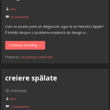
mrx
6 Comments
Cum se poate pune un diagnostic sigur la un fan(atic) Apple?
Îl întrebi despre o problema evidentă de design a…
Continue Reading →
Posted in:
calculatoare
,
telefoane
creiere spălate
17/07/2010
mrx
7 Comments