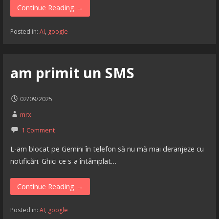
Continue Reading →
Posted in:
AI
,
google
am primit un SMS
02/09/2025
mrx
1 Comment
L-am blocat pe Gemini în telefon să nu mă mai deranjeze cu
notificări. Ghici ce s-a întâmplat…
Continue Reading →
Posted in:
AI
,
google