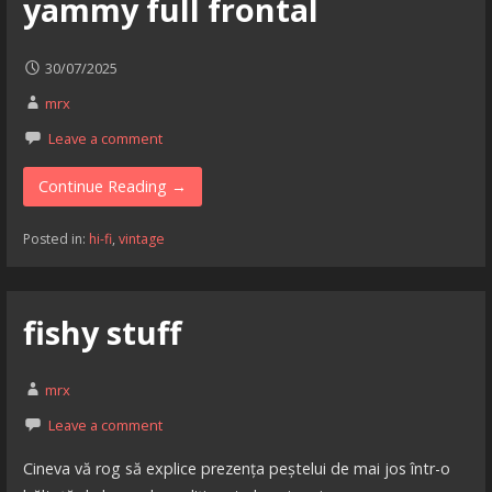
yammy full frontal
30/07/2025
mrx
Leave a comment
Continue Reading →
Posted in:
hi-fi
,
vintage
fishy stuff
mrx
Leave a comment
Cineva vă rog să explice prezența peștelui de mai jos într-o