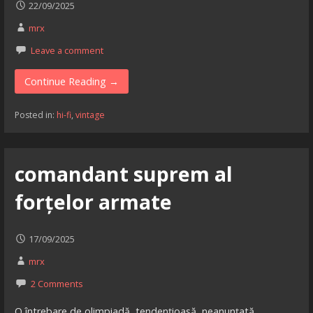
22/09/2025
mrx
Leave a comment
Continue Reading →
Posted in:
hi-fi
,
vintage
comandant suprem al
forțelor armate
17/09/2025
mrx
2 Comments
O întrebare de olimpiadă, tendențioasă, neanunțată,