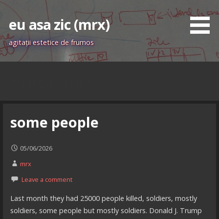
Skip
to
eu asa zic (mrx)
content
agitaţii estetice de frumos
Autor: mrx
some people
05/06/2026
mrx
Leave a comment
Last month they had 25000 people killed, soldiers, mostly
soldiers, some people but mostly soldiers. Donald J. Trump