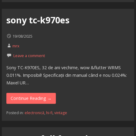
sony tc-k970es
19/08/2025
mrx
Leave a comment
Sony TC-K970ES, 32 de ani vechime, wow &flutter WRMS
0.011%. Imposibil! Specificații din manual când e nou 0.024%:
Maxel UR…
Continue Reading →
Posted in:
electronică
,
hi-fi
,
vintage