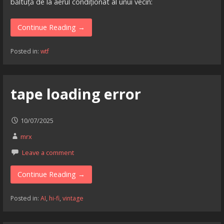
băltuță de la aerul condiționat al unui vecin:
Continue Reading →
Posted in:
wtf
tape loading error
10/07/2025
mrx
Leave a comment
Continue Reading →
Posted in:
AI
,
hi-fi
,
vintage