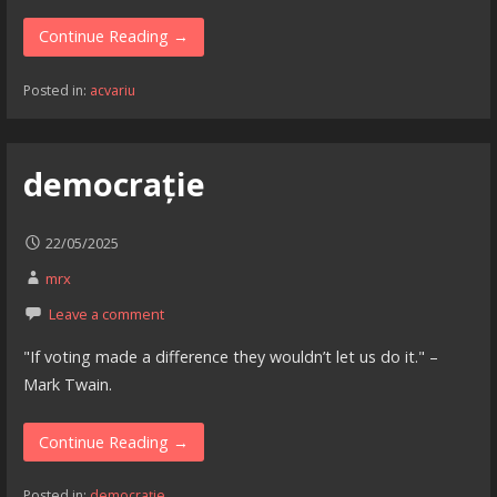
Continue Reading →
Posted in:
acvariu
democrație
22/05/2025
mrx
Leave a comment
"If voting made a difference they wouldn’t let us do it." –
Mark Twain.
Continue Reading →
Posted in:
democrație