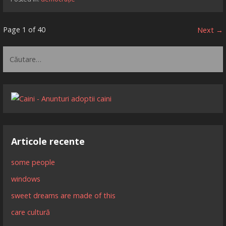
Articol
Page 1 of 40
Next →
navigation
Caută
după:
Articole recente
some people
windows
sweet dreams are made of this
care cultură