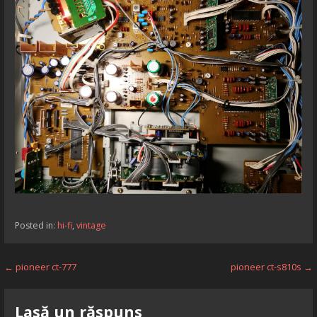
Posted in:
hi-fi
,
vintage
Navigare
← pioneer ct-777
pioneer ct-s810s →
în
Lasă un răspuns