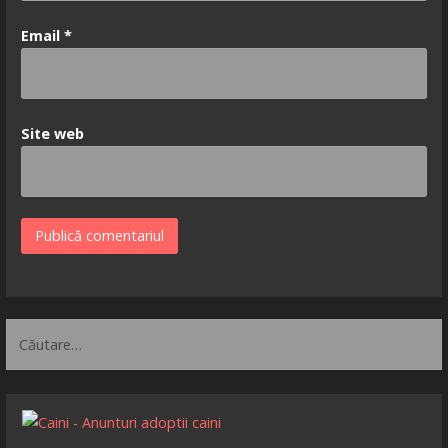
Email
*
Site web
Caută
după: