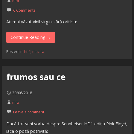
mrx
6 Comments
Ați mai văzut vinil virgin, fără orificiu:
Continue Reading →
Posted in:
hi-fi
,
muzica
frumos sau ce
30/06/2018
mrx
Leave a comment
Dacă tot veni vorba despre Sennheiser HD1 ediția Pink Floyd,
iaca o poză potrivită: