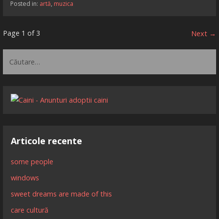
Posted in:
artă
,
muzica
Articol
Page 1 of 3
Next →
navigation
Caută
după:
Articole recente
some people
windows
sweet dreams are made of this
care cultură