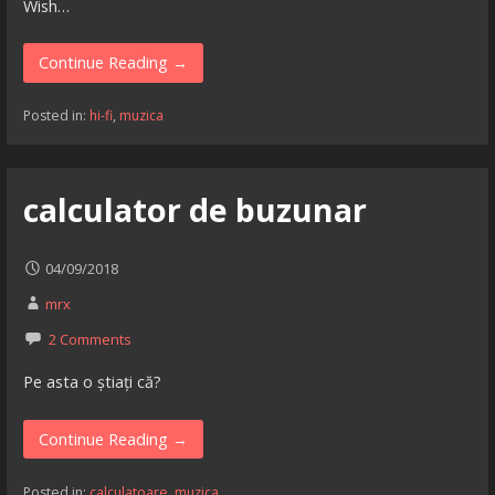
Wish…
Continue Reading →
Posted in:
hi-fi
,
muzica
calculator de buzunar
04/09/2018
mrx
2 Comments
Pe asta o știați că?
Continue Reading →
Posted in:
calculatoare
,
muzica