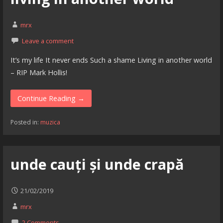
mrx
Leave a comment
It’s my life It never ends Such a shame Living in another world
– RIP Mark Hollis!
Continue Reading →
Posted in:
muzica
unde cauți și unde crapă
21/02/2019
mrx
2 Comments