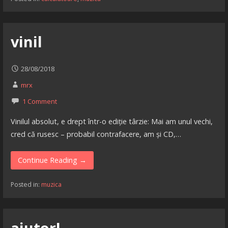
vinil
28/08/2018
mrx
1 Comment
Vinilul absolut, e drept într-o ediție târzie: Mai am unul vechi,
cred că rusesc – probabil contrafacere, am și CD,…
Continue Reading →
Posted in:
muzica
ajutor!