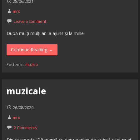
28/06/2021
mrx
Leave a comment
După mulți mulți ani a ajuns și la mine:
Continue Reading →
Posted in:
muzica
muzicale
26/08/2020
mrx
2 Comments
Din categoria “Dă mamă cu paru-n mine de artistă care m-ai