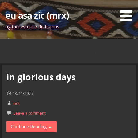
Skip
to
eu asa zic (mrx)
content
agitaţii estetice de frumos
Categorie: muzica
in glorious days
13/11/2025
mrx
Leave a comment
Continue Reading →