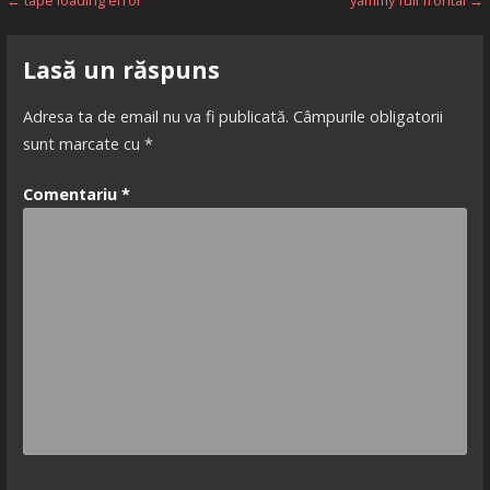
Navigare
← tape loading error
yammy full frontal →
în
Lasă un răspuns
articole
Adresa ta de email nu va fi publicată.
Câmpurile obligatorii
sunt marcate cu
*
Comentariu
*