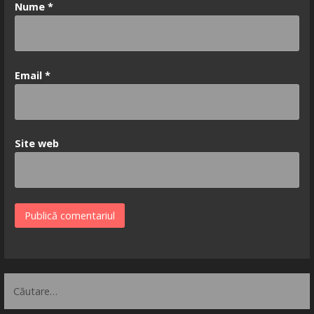
Nume
*
Email
*
Site web
Caută
după: