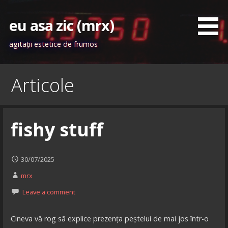
Skip
to
eu asa zic (mrx)
content
agitaţii estetice de frumos
Articole
fishy stuff
30/07/2025
mrx
Leave a comment
Cineva vă rog să explice prezența peștelui de mai jos într-o