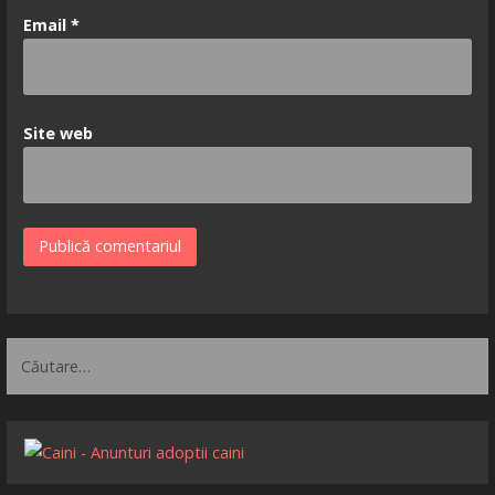
Email
*
Site web
Caută
după: