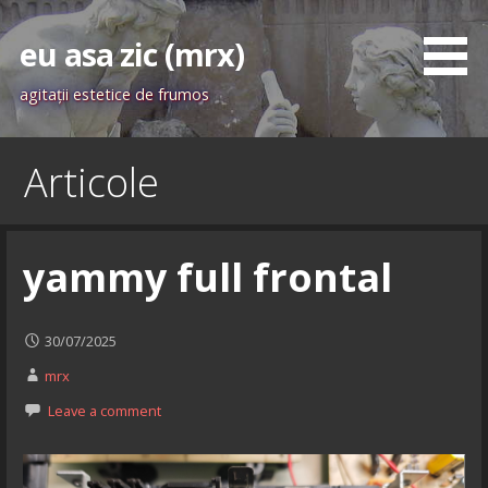
Skip
to
eu asa zic (mrx)
content
agitaţii estetice de frumos
Articole
yammy full frontal
30/07/2025
mrx
Leave a comment