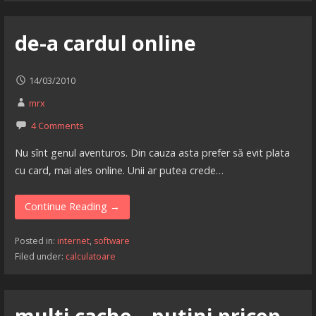
de-a cardul online
14/03/2010
mrx
4 Comments
Nu sînt genul aventuros. Din cauza asta prefer să evit plata
cu card, mai ales online. Unii ar putea crede…
Continue Reading →
Posted in:
internet
,
software
Filed under:
calculatoare
mulţi cache – puţini pricep