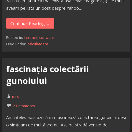
Nici nu am știut că mai există așa ceva: Exagerez! ;-) De mult
aveam pe listă un post despre Yahoo…
Continue Reading →
Posted in:
internet
,
software
Filed under:
calculatoare
fascinația colectării
gunoiului
mrx
2 Comments
Am înțeles abia azi că mă fascinează colectarea gunoiului deși
o simțeam de multă vreme. Azi, pe stradă venind de…