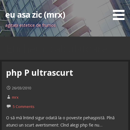
Skip
to
eu asa zic (mrx)
content
agitaţii estetice de frumos
Etichetă: calculatoare
php P ultrascurt
26/03/2010
mrx
5 Comments
O să mă întind sigur odată la o poveste pehașpistă. Pînă
atunci un scurt avertisment: Cînd alegi php fie nu…