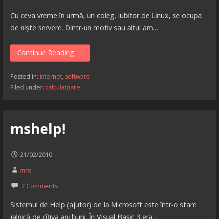
Cu ceva vreme în urmă, un coleg, iubitor de Linux, se ocupa
de niște servere. Dintr-un motiv sau altul am…
Continue Reading →
Posted in:
internet
,
software
Filed under:
calculatoare
mshelp!
21/02/2010
mrx
2 Comments
Sistemul de Help (ajutor) de la Microsoft este într-o stare
jalnică de cîțiva ani buni. În Visual Basic 3 era…