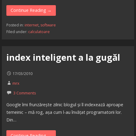
Continue Reading →
Posted in:
internet
,
software
Filed under:
calculatoare
index inteligent a la gugăl
17/03/2010
mrx
3 Comments
Google îmi frunzărește zilnic blogul și îl indexează aproape
temeinic – mă rog, așa cum l-au învățat programatorii lor.
Din…
Continue Reading →