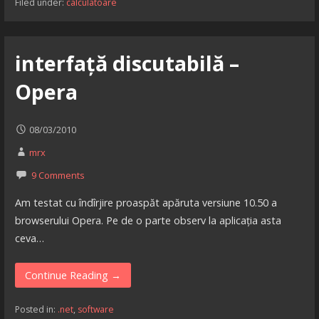
Filed under:
calculatoare
interfață discutabilă –
Opera
08/03/2010
mrx
9 Comments
Am testat cu îndîrjire proaspăt apăruta versiune 10.50 a
browserului Opera. Pe de o parte observ la aplicația asta
ceva…
Continue Reading →
Posted in:
.net
,
software