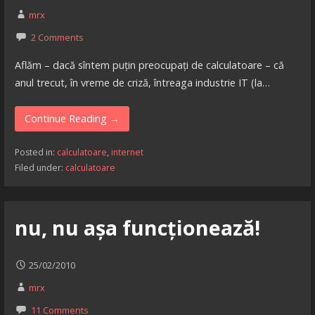
mrx
2 Comments
Aflăm – dacă sîntem puțin preocupați de calculatoare – că
anul trecut, în vreme de criză, întreaga industrie IT (la…
Continue Reading →
Posted in:
calculatoare
,
internet
Filed under:
calculatoare
nu, nu așa funcționează!
25/02/2010
mrx
11 Comments