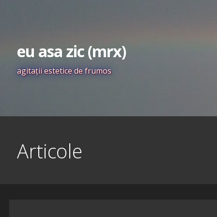
Skip
to
content
eu asa zic (mrx)
agitaţii estetice de frumos
Articole