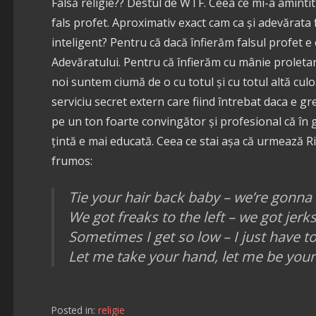
Falsă religie?? Destul de WTF. Ceea ce mi-a aminti
fals profet. Aproximativ exact cam ca și adevărata
inteligent? Pentru că dacă înfierăm falsul profet e
Adevăratului. Pentru că înfierăm cu mânie proletară 
noi suntem ciumă de o cu totul și cu totul altă cul
serviciu secret extern care fiind întrebat daca e g
pe un ton foarte convingător și profesional că în 
țintă e mai educată. Ceea ce stai așa că urmează R
frumos:
Tie your hair back baby – we’re gonna 
We got freaks to the left – we got jerks
Sometimes I get so low – I just have to
Let me take your hand, let me be your
Posted in:
religie