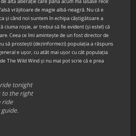
t de altă aberație care până acum mă lăsase rece:
 falsă vrăjitoare de magie albă-neagră. Nu că e
 ca și când noi suntem în echipa câștigătoare a
ciuma roșie, ar trebui să fie evident (și este!) că
oare. Ceea ce îmi amintește de un fost director de
reu să prostești (dezinformezi) populația a răspuns
general e ușor, cu atât mai ușor cu cât populația
ide The Wild Wind și nu mai pot scrie că e prea
ride tonight
 to the right
 ride
 guide.