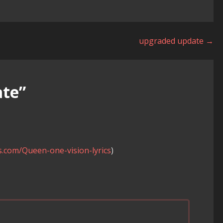
upgraded update →
te”
s.com/Queen-one-vision-lyrics
)