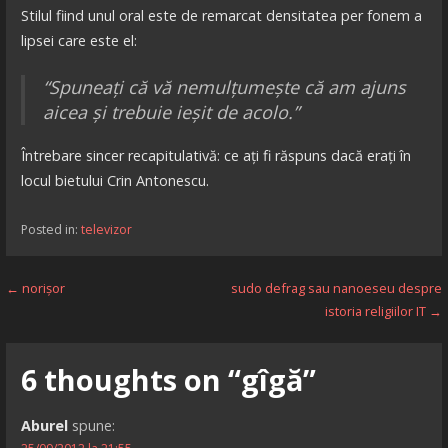
Stilul fiind unul oral este de remarcat densitatea per fonem a
lipsei care este el:
“Spuneați că vă nemulțumește că am ajuns
aicea și trebuie ieșit de acolo.”
Întrebare sincer recapitulativă: ce ați fi răspuns dacă erați în
locul bietului Crin Antonescu.
Posted in:
televizor
Navigare
← norișor
sudo defrag sau nanoeseu despre
istoria religiilor IT →
în
articole
6 thoughts on
“gîgă”
Aburel
spune: