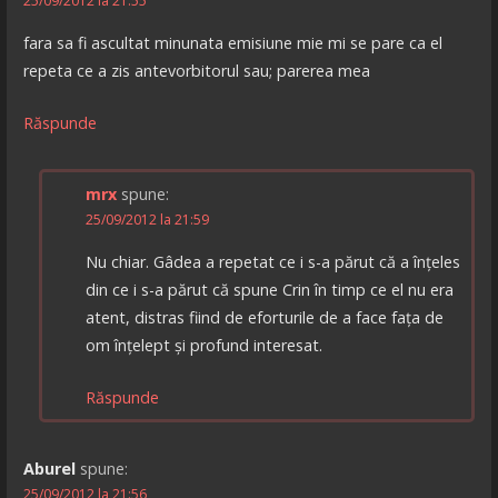
25/09/2012 la 21:55
fara sa fi ascultat minunata emisiune mie mi se pare ca el
repeta ce a zis antevorbitorul sau; parerea mea
Răspunde
mrx
spune:
25/09/2012 la 21:59
Nu chiar. Gâdea a repetat ce i s-a părut că a înțeles
din ce i s-a părut că spune Crin în timp ce el nu era
atent, distras fiind de eforturile de a face fața de
om înțelept și profund interesat.
Răspunde
Aburel
spune:
25/09/2012 la 21:56