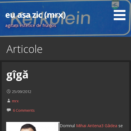
Skip
to
eu asa zic (mrx)
content
agitaţii estetice de frumos
Articole
gîgă
25/09/2012
mrx
6 Comments
Domnul
Mihai Antena3 Gâdea
se