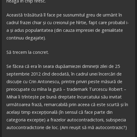
neagă în chip firesc.
Această trăsătură îl face pe susnumitul greu de urmărit în
cadrul frazei chiar și cu creionul pe hîrtie, fapt care probabil i-
a și adus popularitatea (din cauza impresiei de genialitate
continuu degajate).
Să trecem la concret.
Se făcea că era în seara dupăamiezei dimineții zilei de 25
septembrie 2012 cînd deodată, în cadrul unei încercări de
discuție cu Crin Antonescu, printre priviri peste măsură de
preocupate cu mîna la gură – trademark Turcescu Robert –
Mihai îi trîntește pe bună dreptate încurcatului său invitat
următoarea frază, remarcabilă prin aceea că este scurtă și în
același timp excepțională (în sensul că face parte din
categoria excepție) a frazelor autocontradictorii, subspecia
autocontradictorie de loc. (Am reușit să mă autocontrazic?)