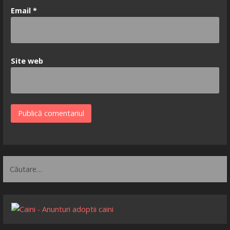
Email
*
Site web
Caută
după: