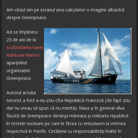
Am văzut ieri pe ecranul unui calculator o imagine albastră
despre Greenpeace.
Azi se împlinesc
25 de ani de la
scufundarea navei
Rainbow Warrior
aparținînd
organizației
Greenpeace.
Autorul actului
terorist a fost a-nu-știu-cîta-Republică-Franceză (de fapt știu
dar nu vreau să spun că nu merită). Nava și în general vîlva
făcută de Greenpeace deranja măreața și civilizata republică
în testele nucleare pe care le făcea cu entuziasm la vremea
respectivă în Pacific. Cetățenii cu responsabilități înalte în