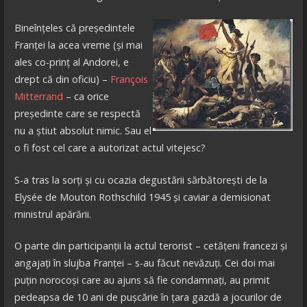
Bineînțeles că președintele
Franței la acea vreme (și mai
ales co-prinț al Andorei, e
drept că din oficiu) –
François
Mitterrand
– ca orice
președinte care se respectă
nu a știut absolut nimic. Sau el
o fi fost cel care a autorizat actul vitejesc?
S-a tras la sorți și cu ocazia degustării sărbătorești de la
Elysée de Mouton Rothschild 1945 și caviar a demisionat
ministrul apărării.
O parte din participanții la actul terorist – cetățeni francezi și
angajați în slujba Franței – s-au făcut nevăzuți. Cei doi mai
puțin norocoși care au ajuns să fie condamnați, au primit
pedeapsa de 10 ani de pușcărie în țara gazdă a jocurilor de