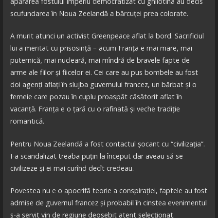
apărarea fostului imperiu democratizat cu ghilotina au decis
scufundarea în Noua Zeelandă a bărcuței prea colorate.
A murit atunci un activist Greenpeace aflat la bord. Sacrificiul
lui a meritat cu prisosință – acum Franța e mai mare, mai
puternică, mai nucleară, mai mîndră de bravele fapte de
arme ale fiilor și fiicelor ei. Cei care au pus bombele au fost
doi agenți aflați în slujba guvernului francez, un bărbat și o
femeie care pozau în cuplu proaspăt căsătorit aflat în
vacanță. Franța e o țară cu o rafinată și veche tradiție
romantică.
Pentru Noua Zeelandă a fost contactul șocant cu “civilizația”.
I-a scandalizat treaba puțin la început dar aveau să se
civilizeze și ei mai curînd decît credeau.
Povestea nu e o apocrifă teorie a conspirației, faptele au fost
admise de guvernul francez și probabil în cinstea evenimentul
s-a servit vin de regiune deosebit atent selecționat.