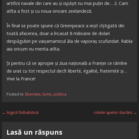
artificii navale din care au și ispășit nu mai puțin de… 2. Cam
atîta a fost și cu noua onoare zeelandeză.
În final se poate spune că Greenpeace a ieșit cîștigată din
toată afacerea, doar a încasat 8 milioane de dolari
despăgubiri pe vaișamarnicul ăla de vaporaș scufundat. Rabla
aia oricum nu merita atîta.
Și pentru că se apropie și ziua națională a Franței ce rămîne
de urat cu tot respectul decît liberté, égalité, fraternité și…
Vive la France!
Posted in:
libertate
,
lume
,
politica
Navigare
← logică fotbalistică
cotele apelor dunării →
în
Lasă un răspuns
articole