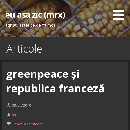
Skip
to
eu asa zic (mrx)
content
agitaţii estetice de frumos
Articole
greenpeace și
republica franceză
09/07/2010
mrx
Leave a comment