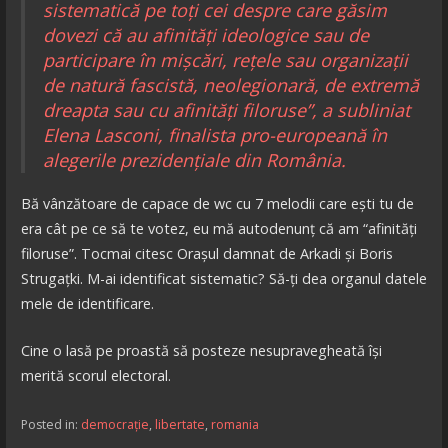
sistematică pe toți cei despre care găsim
dovezi că au afinități ideologice sau de
participare în mișcări, rețele sau organizații
de natură fascistă, neolegionară, de extremă
dreapta sau cu afinități filoruse”, a subliniat
Elena Lasconi, finalista pro-europeană în
alegerile prezidențiale din România.
Bă vânzătoare de capace de wc cu 7 melodii care ești tu de
era cât pe ce să te votez, eu mă autodenunț că am “afinități
filoruse”. Tocmai citesc Orașul damnat de Arkadi și Boris
Strugațki. M-ai identificat sistematic? Să-ți dea organul datele
mele de identificare.
Cine o lasă pe proastă să posteze nesupravegheată își
merită scorul electoral.
Posted in:
democrație
,
libertate
,
romania