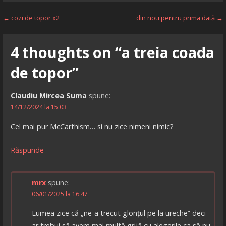
Navigare
← cozi de topor x2
din nou pentru prima dată →
în
4 thoughts on
“a treia coada
articole
de topor”
Claudiu Mircea Suma
spune:
14/12/2024 la 15:03
Cel mai pur McCarthism… si nu zice nimeni nimic?
Răspunde
mrx
spune:
06/01/2025 la 16:47
Lumea zice că „ne-a trecut glonțul pe la ureche” deci
ar trebui să avem mai multă grijă cu alegerile ca să nu