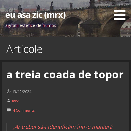
Skip
to
eu asa zic (mrx)
content
agitaţii estetice de frumos
Articole
a treia coada de topor
13/12/2024
mrx
4 Comments
„Ar trebui să-i identificăm într-o manieră