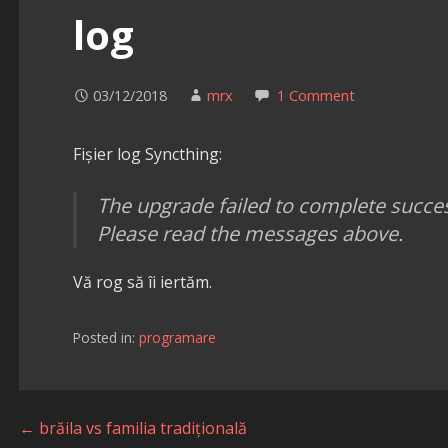
log
03/12/2018
mrx
1 Comment
Fișier log Syncthing:
The upgrade failed to complete success
Please read the messages above.
Vă rog să îi iertăm.
Posted in:
programare
Navigare
← brăila vs familia tradițională