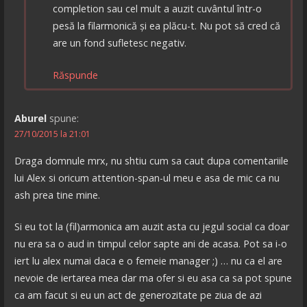
completion sau cel mult a auzit cuvântul într-o
pesă la filarmonică și ea plăcu-t. Nu pot să cred că
are un fond sufletesc negativ.
Răspunde
Aburel
spune:
27/10/2015 la 21:01
Draga domnule mrx, nu shtiu cum sa caut dupa comentariile
lui Alex si oricum attention-span-ul meu e asa de mic ca nu
ash prea tine mine.
Si eu tot la (fil)armonica am auzit asta cu jegul social ca doar
nu era sa o aud in timpul celor sapte ani de acasa. Pot sa i-o
iert lu alex numai daca e o femeie manager ;) … nu ca el are
nevoie de iertarea mea dar ma ofer si eu asa ca sa pot spune
ca am facut si eu un act de generozitate pe ziua de azi