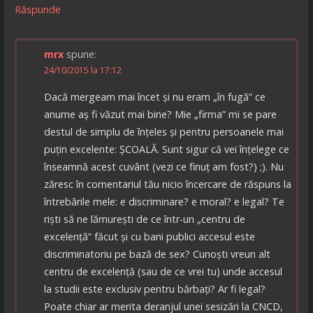
Răspunde
mrx
spune:
24/10/2015 la 17:12
Dacă mergeam mai încet și nu eram „în fugă” ce
anume aș fi văzut mai bine? Mie „firma” mi se pare
destul de simplu de înțeles și pentru persoanele mai
puțin excelente: ȘCOALĂ. Sunt sigur că vei înțelege ce
înseamnă acest cuvânt (vezi ce finuț am fost?) ;). Nu
zăresc în comentariul tău nicio încercare de răspuns la
întrebările mele: e discriminare? e moral? e legal? Te
riști să ne lămurești de ce într-un „centru de
excelență” făcut și cu bani publici accesul este
discriminatoriu pe bază de sex? Cunoști vreun alt
centru de excelență (sau de ce vrei tu) unde accesul
la studii este exclusiv pentru bărbați? Ar fi legal?
Poate chiar ar merita deranjul unei sesizări la CNCD,