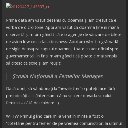
Prima dată am văzut desenul cu doamna și am crezut că e
vorba de o croitorie. Apoi am văzut că doamna ține în mână
o servietă și m-am gândit că e o agenție de vânzare de bilete
de avion low cost clasa business. Apoi am văzut o grămadă
de sigle deasupra capului doamnei, toate cu aer oficial spre
guvernamental. În final m-am gândit că poate e mai simplu
să citesc ce scrie și am reușit:
Școala Națională a Femeilor Manager.
Dacă doriți să vă abonați la “newsletter” o puteți face fără
prejudecăți
aici
(interesant că nu se cere dovada sexului
feminin – câtă deschidere…).
WTF?? Primul gând care mi-a venit în minte a fost o
“cofetărie pentru femei” de pe vremea comuniștilor, la ultimul