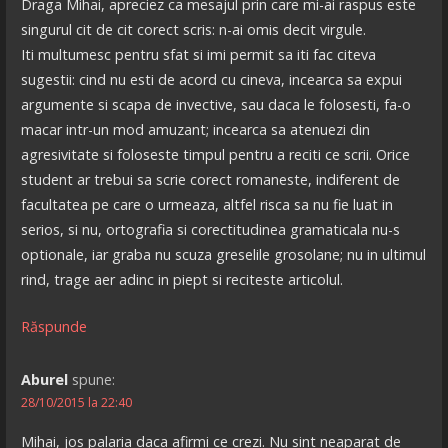
Draga Mihai, apreciez ca mesajul prin care mi-ai raspus este
singurul cit de cit corect scris: n-ai omis decit virgule.
Iti multumesc pentru sfat si imi permit sa iti fac citeva
sugestii: cind nu esti de acord cu cineva, incearca sa expui
argumente si scapa de invective, sau daca le folosesti, fa-o
macar intr-un mod amuzant; incearca sa atenuezi din
agresivitate si foloseste timpul pentru a reciti ce scrii. Orice
student ar trebui sa scrie corect romaneste, indiferent de
facultatea pe care o urmeaza, altfel risca sa nu fie luat in
serios, si nu, ortografia si corectitudinea gramaticala nu-s
optionale, iar graba nu scuza greselile grosolane; nu in ultimul
rind, trage aer adinc in piept si reciteste articolul.
Răspunde
Aburel
spune:
28/10/2015 la 22:40
Mihai, jos palaria daca afirmi ce crezi. Nu sint neaparat de