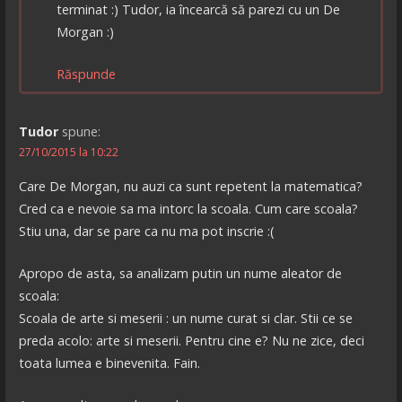
terminat :) Tudor, ia încearcă să parezi cu un De
Morgan :)
Răspunde
Tudor
spune:
27/10/2015 la 10:22
Care De Morgan, nu auzi ca sunt repetent la matematica?
Cred ca e nevoie sa ma intorc la scoala. Cum care scoala?
Stiu una, dar se pare ca nu ma pot inscrie :(
Apropo de asta, sa analizam putin un nume aleator de
scoala:
Scoala de arte si meserii : un nume curat si clar. Stii ce se
preda acolo: arte si meserii. Pentru cine e? Nu ne zice, deci
toata lumea e binevenita. Fain.