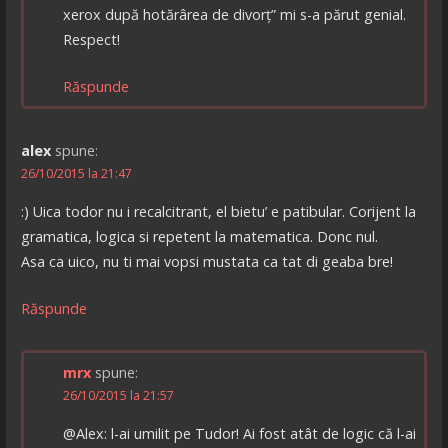
xerox după hotărârea de divorț” mi s-a părut genial.
Respect!
Răspunde
alex
spune:
26/10/2015 la 21:47
:) Uica todor nu i recalcitrant, el bietu’ e patibular. Corijent la
gramatica, logica si repetent la matematica. Donc nul.
Asa ca uico, nu ti mai vopsi mustata ca tat di geaba bre!
Răspunde
mrx
spune:
26/10/2015 la 21:57
@Alex: l-ai umilit pe Tudor! Ai fost atât de logic că l-ai