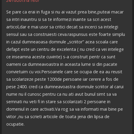
24/10/2015 la 16:07
Se pare ca erai in fuga si nu ai vazut prea bine,puteai macar
sa intri inauntru si sa te informezi inainte sa scri acest
articol,dar e mai usor sa critici decat sa incerci sa intelegi
sensul sau sa construiesti ceva.raspunsus este foarte simplu
in cazul dumneaoasa domnule „scriitor” acea scoala care
defapt este un centru de excelenta ( nu cred ca vei intelege
ce inseamna aceste cuvinte) s-a construit pentr ca sunt
oameni ca dumneavoastra in aceasta lume si din pacate
convietuim cu voi.Persoanele care se ocupa de ea au reusit
sa scolarizeze peste 1200de persoane iar cerere a fos de
pese 2400. cred ca dumneavoastra domnule scriitor al carui
nume nu il cunosc pentru ca nu ati avut bunul simt sa va
semnati nu veti fi in stare sa scolarizati 2 persoane in
domeniul in care activati.Va rog sa va informati mai bine pe
viitor ,nu sa scrieti articole de toata jena din lipsa de
ocupatie.