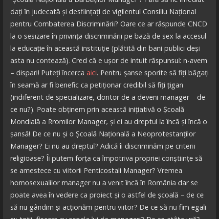
dați în judecată și desființați de vigilentul Consiliu Național
pentru Combaterea Discriminării? Oare ce ar răspunde CNCD
la o sesizare în privința discriminării pe bază de sex la accesul
la educație în această instituție (plătită din bani publici deși
asta nu contează). Cred că e ușor de intuit răspunsul: n-avem
– dispari! Puteți încerca
aici
. Pentru șanse sporite să fiți băgați
în seamă ar fi benefic ca petiționar credibil să fiți țigan
(indiferent de specializare, doritor de a deveni manager – de
ce nu?). Poate obținem prin această inițiativă o Școală
Mondială a Rromilor Manager, și ei au dreptul la încă și încă o
șansă! De ce nu și o Școală Națională a Neoprotestanților
Manager? Ei nu au dreptul? Adică îi discriminăm pe criterii
religioase? Îi putem forța ca împotriva propriei conștiințe să
se amestece cu viitorii Penticostali Manager? Vremea
homosexualilor manager nu a venit încă în România dar se
poate avea în vedere ca proiect și o astfel de școală – de ce
să nu gândim și acționăm pentru viitor? De ce să nu fim egali