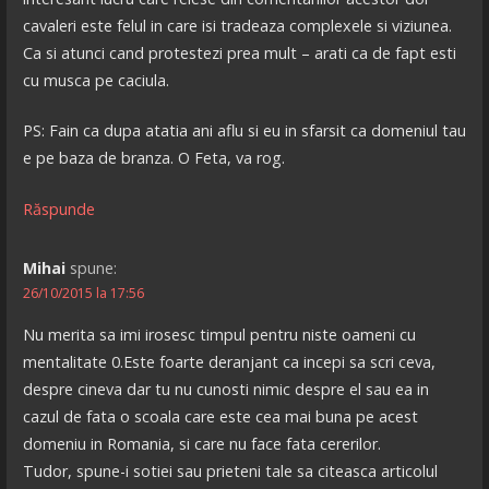
cavaleri este felul in care isi tradeaza complexele si viziunea.
Ca si atunci cand protestezi prea mult – arati ca de fapt esti
cu musca pe caciula.
PS: Fain ca dupa atatia ani aflu si eu in sfarsit ca domeniul tau
e pe baza de branza. O Feta, va rog.
Răspunde
Mihai
spune:
26/10/2015 la 17:56
Nu merita sa imi irosesc timpul pentru niste oameni cu
mentalitate 0.Este foarte deranjant ca incepi sa scri ceva,
despre cineva dar tu nu cunosti nimic despre el sau ea in
cazul de fata o scoala care este cea mai buna pe acest
domeniu in Romania, si care nu face fata cererilor.
Tudor, spune-i sotiei sau prieteni tale sa citeasca articolul