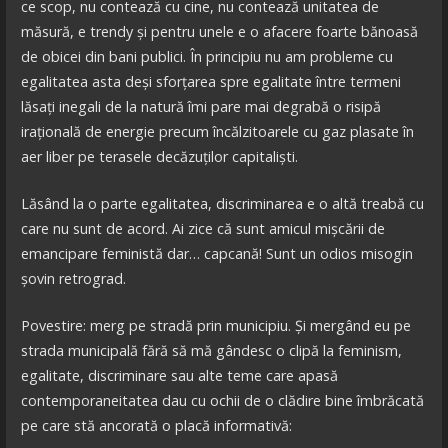
ce scop, nu contează cu cine, nu contează unitatea de
măsură, e trendy și pentru unele e o afacere foarte bănoasă
de obicei din bani publici. În principiu nu am probleme cu
egalitatea asta deși sforțarea spre egalitate între termeni
lăsați inegali de la natură îmi pare mai degrabă o risipă
irațională de energie precum încălzitoarele cu gaz plasate în
aer liber pe terasele decăzuților capitaliști.
Lăsând la o parte egalitatea, discriminarea e o altă treabă cu
care nu sunt de acord. Ai zice că sunt amicul mișcării de
emancipare feministă dar… capcană! Sunt un odios misogin
șovin retrograd.
Povestire: merg pe stradă prin municipiu. Și mergând eu pe
strada municipală fără să mă gândesc o clipă la feminism,
egalitate, discriminare sau alte teme care apasă
contemporaneitatea dau cu ochii de o clădire bine îmbrăcată
pe care stă ancorată o placă informativă: