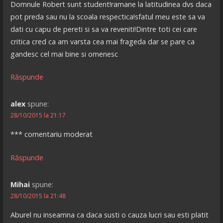
Domnule Robert sunt student!ramane la latitudinea dvs daca
pot preda sau nu la scoala respectica!sfatul meu este sa va
dati cu capu de pereti si sa va reveniti!Dintre toti cei care
critica cred ca am varsta cea mai frageda dar se pare ca
gandesc cel mai bine si omenesc
Răspunde
alex
spune:
28/10/2015 la 21:17
*** comentariu moderat
Răspunde
Mihai
spune:
28/10/2015 la 21:48
Aburel nu inseamna ca daca susti o cauza lucri sau esti platit