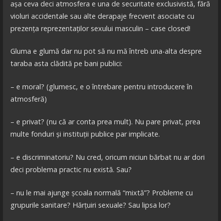
așa ceva deci atmosfera e una de securitate exclusivistă, fără
violuri accidentale sau alte derapaje frecvent asociate cu
prezența reprezentaților sexului masculin – case closed!
Gluma e glumă dar nu pot să nu mă întreb una-alta despre
taraba asta clădită pe bani publici:
– e moral? (glumesc, e o întrebare pentru introducere în
atmosferă)
– e privat? (nu că ar conta prea mult). Nu pare privat, prea
multe fonduri și instituții publice par implicate.
– e discriminatoriu? Nu cred, oricum niciun bărbat nu ar dori
deci problema practic nu există. Sau?
– nu le mai ajunge școala normală “mixtă”? Probleme cu
grupurile sanitare? Hărțuiri sexuale? Sau lipsa lor?