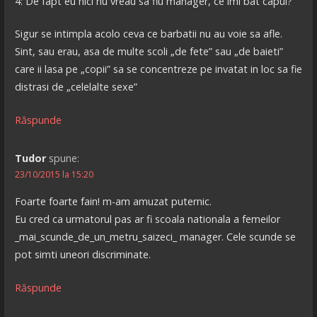
4: De fapt eu nici nu vreau sa fiu manager, ce imi bat capul?
Sigur se intimpla acolo ceva ce barbatii nu au voie sa afle.
Sint, sau erau, asa de multe scoli „de fete” sau „de baieti”
care ii lasa pe „copii” sa se concentreze pe invatat in loc sa fie
distrasi de „celelalte sexe”
Răspunde
Tudor
spune:
23/10/2015 la 15:20
Foarte foarte fain! m-am amuzat puternic.
Eu cred ca urmatorul pas ar fi scoala nationala a femeilor
_mai_scunde_de_un_metru_saizeci_ manager. Cele scunde se
pot simti uneori discriminate.
Răspunde