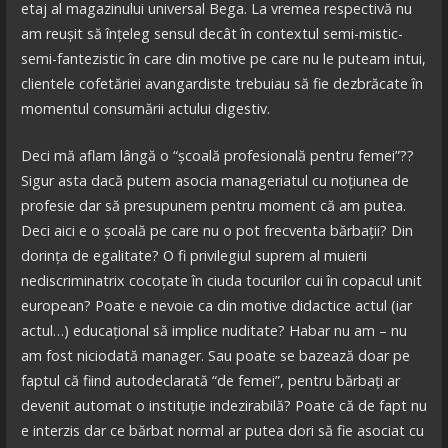
etaj al magazinului universal Bega. La vremea respectivă nu
am reușit să înțeleg sensul decât în contextul semi-mistic-
semi-fantezistic în care din motive pe care nu le puteam intui,
clientele cofetăriei avangardiste trebuiau să fie dezbrăcate în
momentul consumării actului digestiv.
Deci mă aflam lângă o “școală profesională pentru femei”??
Sigur asta dacă putem asocia manageriatul cu noțiunea de
profesie dar să presupunem pentru moment că am putea.
Deci aici e o școală pe care nu o pot frecventa bărbații? Din
dorința de egalitate? O fi privilegiul suprem al muierii
nediscriminatrix cocoțate în ciuda tocurilor cui în copacul unit
european? Poate e nevoie ca din motive didactice actul (iar
actul…) educațional să implice nuditate? Habar nu am – nu
am fost niciodată manager. Sau poate se bazează doar pe
faptul că fiind autodeclarată “de femei”, pentru bărbați ar
devenit automat o instituție indezirabilă? Poate că de fapt nu
e interzis dar ce bărbat normal ar putea dori să fie asociat cu