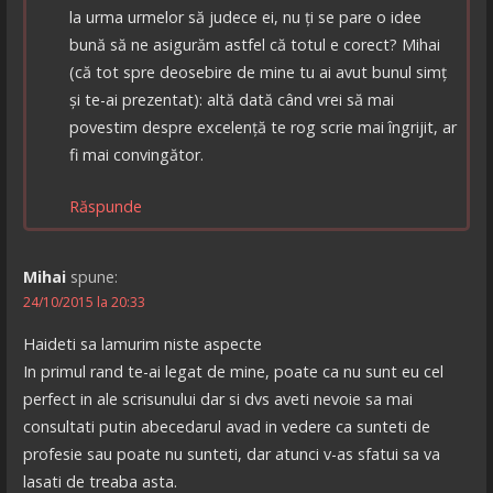
la urma urmelor să judece ei, nu ți se pare o idee
bună să ne asigurăm astfel că totul e corect? Mihai
(că tot spre deosebire de mine tu ai avut bunul simț
și te-ai prezentat): altă dată când vrei să mai
povestim despre excelență te rog scrie mai îngrijit, ar
fi mai convingător.
Răspunde
Mihai
spune:
24/10/2015 la 20:33
Haideti sa lamurim niste aspecte
In primul rand te-ai legat de mine, poate ca nu sunt eu cel
perfect in ale scrisunului dar si dvs aveti nevoie sa mai
consultati putin abecedarul avad in vedere ca sunteti de
profesie sau poate nu sunteti, dar atunci v-as sfatui sa va
lasati de treaba asta.