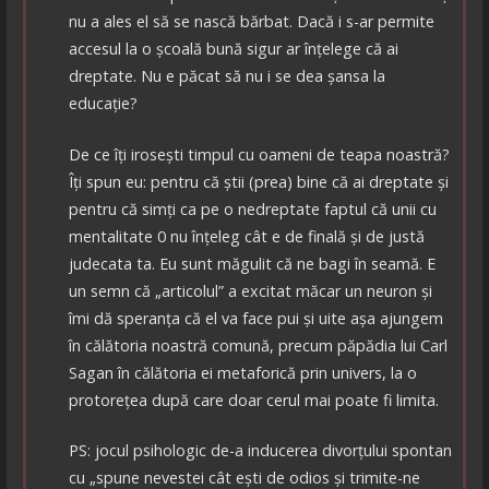
nu a ales el să se nască bărbat. Dacă i s-ar permite
accesul la o școală bună sigur ar înțelege că ai
dreptate. Nu e păcat să nu i se dea șansa la
educație?
De ce îți irosești timpul cu oameni de teapa noastră?
Îți spun eu: pentru că știi (prea) bine că ai dreptate și
pentru că simți ca pe o nedreptate faptul că unii cu
mentalitate 0 nu înțeleg cât e de finală și de justă
judecata ta. Eu sunt măgulit că ne bagi în seamă. E
un semn că „articolul” a excitat măcar un neuron și
îmi dă speranța că el va face pui și uite așa ajungem
în călătoria noastră comună, precum păpădia lui Carl
Sagan în călătoria ei metaforică prin univers, la o
protorețea după care doar cerul mai poate fi limita.
PS: jocul psihologic de-a inducerea divorțului spontan
cu „spune nevestei cât ești de odios și trimite-ne