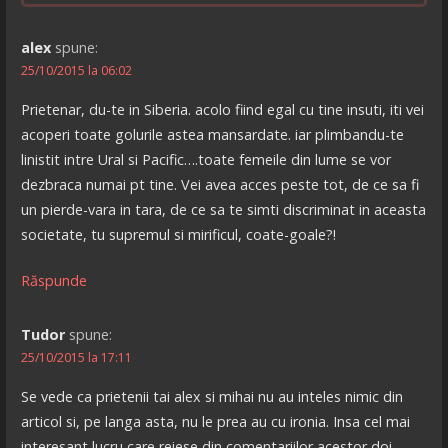
alex
spune:
25/10/2015 la 06:02
Prietenar, du-te in Siberia. acolo fiind egal cu tine insuti, iti vei
acoperi toate golurile astea mansardate. iar plimbandu-te
linistit intre Ural si Pacific….toate femeile din lume se vor
dezbraca numai pt tine. Vei avea acces peste tot, de ce sa fi
un pierde-vara in tara, de ce sa te simti discriminat in aceasta
societate, tu supremul si mirificul, coate-goale?!
Răspunde
Tudor
spune:
25/10/2015 la 17:11
Se vede ca prietenii tai alex si mihai nu au inteles nimic din
articol si, pe langa asta, nu le prea au cu ironia. Insa cel mai
interesant lucru care reiese din comentariilor acestor doi