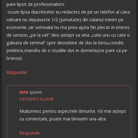
pare lipsit de profesionalism.
-scuze lipsa diacriticelor eu redactez de pe un telefon al carui
valoare nu depaseste 1/2 (jumatate) din salariul minim pe
economie ,iar semnalul nu ma prea ajuta fiin plecat in interes
de serviciu „pe la sat” deci astept sa vina „cate unu cu cate o
galeata de semnal” spre deosebire de dvs la birou,conditi
prielnice,mandru de o studiile dvs in domeniu(se pare ca pe
branza)
Răspunde
mrx
spune:
24/10/2015 la 20:45
Mulțumesc pentru aspectele lămurite. Vă mai aștept
cu comentarii, poate mai lămurim una-alta.
Răspunde