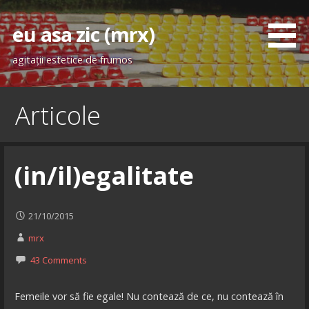
Skip
to
eu asa zic (mrx)
content
agitaţii estetice de frumos
Articole
(in/il)egalitate
21/10/2015
mrx
43 Comments
Femeile vor să fie egale! Nu contează de ce, nu contează în