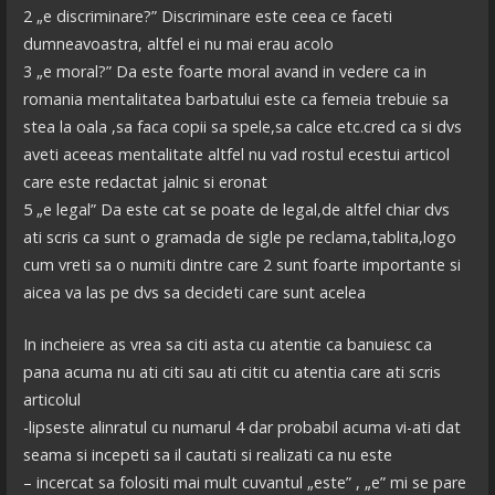
2 „e discriminare?” Discriminare este ceea ce faceti
dumneavoastra, altfel ei nu mai erau acolo
3 „e moral?” Da este foarte moral avand in vedere ca in
romania mentalitatea barbatului este ca femeia trebuie sa
stea la oala ,sa faca copii sa spele,sa calce etc.cred ca si dvs
aveti aceeas mentalitate altfel nu vad rostul ecestui articol
care este redactat jalnic si eronat
5 „e legal” Da este cat se poate de legal,de altfel chiar dvs
ati scris ca sunt o gramada de sigle pe reclama,tablita,logo
cum vreti sa o numiti dintre care 2 sunt foarte importante si
aicea va las pe dvs sa decideti care sunt acelea
In incheiere as vrea sa citi asta cu atentie ca banuiesc ca
pana acuma nu ati citi sau ati citit cu atentia care ati scris
articolul
-lipseste alinratul cu numarul 4 dar probabil acuma vi-ati dat
seama si incepeti sa il cautati si realizati ca nu este
– incercat sa folositi mai mult cuvantul „este” , „e” mi se pare