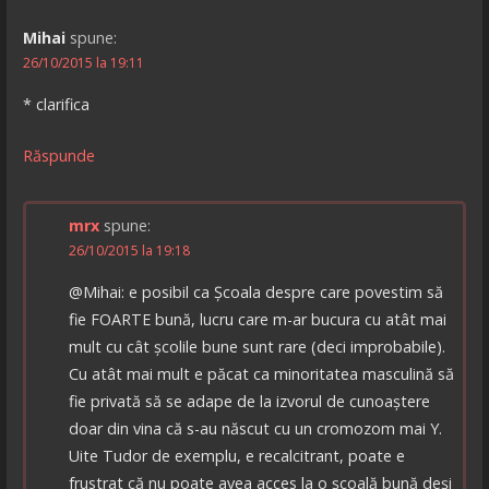
Mihai
spune:
26/10/2015 la 19:11
* clarifica
Răspunde
mrx
spune:
26/10/2015 la 19:18
@Mihai: e posibil ca Școala despre care povestim să
fie FOARTE bună, lucru care m-ar bucura cu atât mai
mult cu cât școlile bune sunt rare (deci improbabile).
Cu atât mai mult e păcat ca minoritatea masculină să
fie privată să se adape de la izvorul de cunoaștere
doar din vina că s-au născut cu un cromozom mai Y.
Uite Tudor de exemplu, e recalcitrant, poate e
frustrat că nu poate avea acces la o școală bună deși