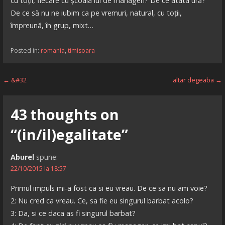
cu toții, fiecare cu școala lui de manageri? De ce atâta ură?
De ce să nu ne iubim ca pe vremuri, natural, cu toții,
împreună, în grup, mixt…
Posted in:
romania
,
timisoara
Navigare
← &#32
altar degeaba →
în
43 thoughts on
articole
“(in/il)egalitate”
Aburel
spune:
22/10/2015 la 18:57
Primul impuls mi-a fost ca si eu vreau. De ce sa nu am voie?
2: Nu cred ca vreau. Ce, sa fie eu singurul barbat acolo?
3: Da, si ce daca as fi singurul barbat?