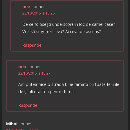
mrx
spune:
23/10/2015 la 15:26
De ce folosești underscore în loc de camel case?
Vrei să sugerezi ceva? Ai ceva de ascuns?
Răspunde
mrx
spune:
23/10/2015 la 15:27
Am putea face o stradă bine famată cu toate felurile
de școli d-astea pentru femei.
Răspunde
Mihai
spune: