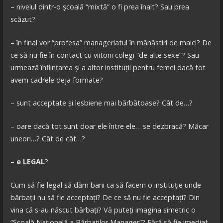
– nivelul dintr-o școală “mixtă” o fi prea înalt? Sau prea
scăzut?
– în final vor “profesa” manageriatul în mănăstiri de maici? De
ce să nu fie în contact cu viitorii colegi “de alte sexe”? Sau
urmează înființarea și a altor instituții pentru femei dacă tot
avem cadrele deja formate?
– sunt acceptate și lesbiene mai bărbătoase? Cât de…?
– oare dacă tot sunt doar ele între ele… se dezbracă? Măcar
uneori…? Cât de cât…?
–
e LEGAL
?
Cum să fie legal să dăm bani ca să facem o instituție unde
bărbații nu să fie acceptați? De ce să nu fie acceptați? Din
vina că s-au născut bărbați? Vă puteți imagina simetric o
“Școală Națională a Bărbaților Manager”? Fără să fie imediat