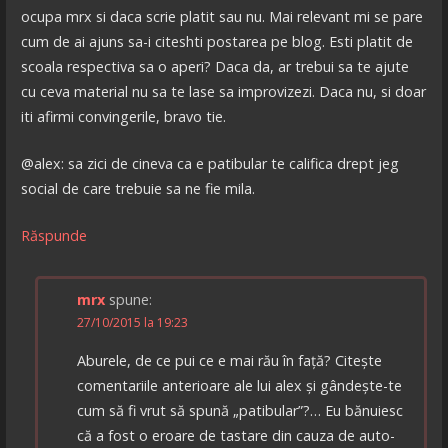
ocupa mrx si daca scrie platit sau nu. Mai relevant mi se pare
cum de ai ajuns sa-i citeshti postarea pe blog. Esti platit de
scoala respectiva sa o aperi? Daca da, ar trebui sa te ajute
cu ceva material nu sa te lase sa improvizezi. Daca nu, si doar
iti afirmi convingerile, bravo tie.
@alex: sa zici de cineva ca e patibular te califica drept jeg
social de care trebuie sa ne fie mila.
Răspunde
mrx
spune:
27/10/2015 la 19:23
Aburele, de ce pui ce e mai rău în față? Citește
comentariile anterioare ale lui alex și gândește-te
cum să fi vrut să spună „patibular”?… Eu bănuiesc
că a fost o eroare de tastare din cauza de auto-