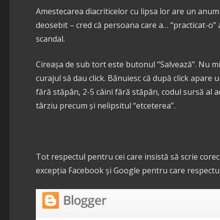
Amestecarea diacriticelor cu lipsa lor are un anumi
deosebit – cred că persoana care a… “practicat-o” 
scandal.
Cireașa de sub tort este butonul “Salvează”. Nu m
curajul să dau click. Bănuiesc că după click apare un
fără stăpân, 2-5 câini fără stăpân, codul sursă al 
târziu precum și nelipsitul “etceterea”.
Tot respectul pentru cei care insistă să scrie core
excepția Facebook și Google pentru care respectul 