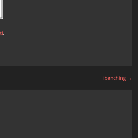
ți
.
ibenching →