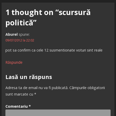
în
1 thought on
“scursură
articole
politică”
Aburel
spune:
09/07/2012 la 22:02
pot sa confirm ca cele 12 susmentionate voturi sint reale
Răspunde
Lasă un răspuns
Adresa ta de email nu va fi publicată.
Câmpurile obligatorii
sunt marcate cu
*
Comentariu
*