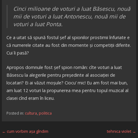
Cinci milioane de voturi a luat Băsescu, nouă
mii de voturi a luat Antonescu, nouă mii de
voturi a luat Ponta.
Ce a uitat să spună fostul șef al spionilor prostimii înfuriate e
că numerele citate au fost din momente și competiții diferite.
Cui îi pasă?
Apropos domnule fost șef spion român: cîte voturi a luat
Băsescu la alegerile pentru președinte al asociației de
locatari? Ei ai văzut moșule? Ciocu’ mic! Eu am fost mai bun,
am luat 12 voturi la propunerea mea pentru topul muzical al
clasei cînd eram în liceu.
Posted in:
cultura
,
politica
Navigare
← cum vorbim așa gîndim
tehnica violet →