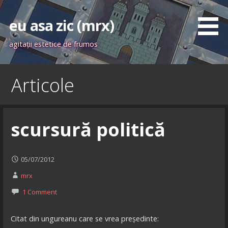
Skip
to
eu asa zic (mrx)
content
agitaţii estetice de frumos
Articole
scursură politică
05/07/2012
mrx
1 Comment
Citat din ungureanu care se vrea președinte: