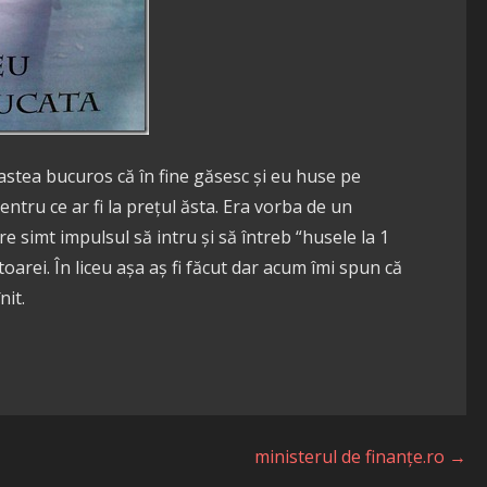
 astea bucuros că în fine găsesc și eu huse pe
tru ce ar fi la prețul ăsta. Era vorba de un
simt impulsul să intru și să întreb “husele la 1
toarei. În liceu așa aș fi făcut dar acum îmi spun că
nit.
ministerul de finanțe.ro →