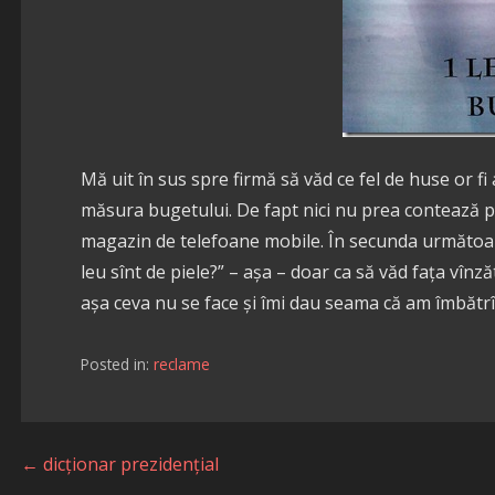
Mă uit în sus spre firmă să văd ce fel de huse or fi
măsura bugetului. De fapt nici nu prea contează pen
magazin de telefoane mobile. În secunda următoare 
leu sînt de piele?” – așa – doar ca să văd fața vînză
așa ceva nu se face și îmi dau seama că am îmbătrî
Posted in:
reclame
Navigare
← dicționar prezidențial