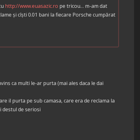
 cu
http://www.euasazic.ro
pe tricou… m-am dat
lame și cîști 0.01 bani la fiecare Porsche cumpărat
nvins ca multi le-ar purta (mai ales daca le dai
care il purta pe sub camasa, care era de reclama la
 destul de seriosi