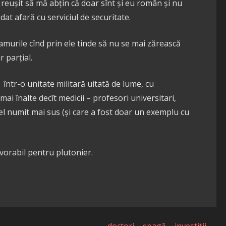
 reușit să mă abțin că doar sînt și eu român și nu
 dat afară cu serviciul de securitate.
amurile cînd prin ele tinde să nu se mai zărească
r parțial.
într-o unitate militară uitată de lume, cu
ai înalte decît medicii – profesori universitari,
cel numit mai sus (și care a fost doar un exemplu cu
vorabil pentru plutonier.
doctori – șpagă – investiții →