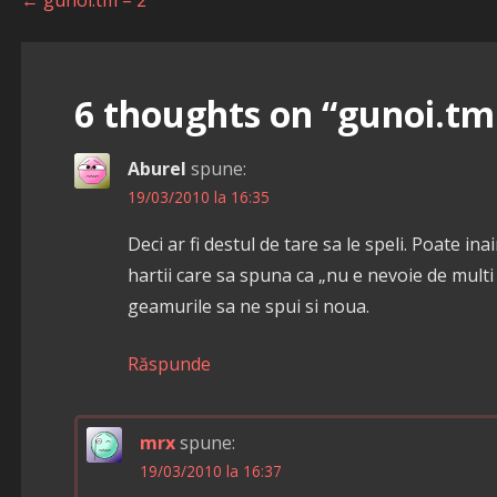
Navigare
în
articole
6 thoughts on
“gunoi.tm 
Aburel
spune:
19/03/2010 la 16:35
Deci ar fi destul de tare sa le speli. Poate ina
hartii care sa spuna ca „nu e nevoie de multi 
geamurile sa ne spui si noua.
Răspunde
mrx
spune:
19/03/2010 la 16:37