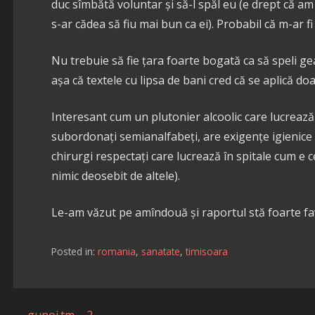
duc sîmbătă voluntar și să-l spăl eu (e drept că am
s-ar cădea să fiu mai bun ca ei). Probabil că m-ar fi
Nu trebuie să fie țara foarte bogată ca să speli ge
așa că textele cu lipsa de bani cred că se aplică doa
Interesant cum un plutonier alcoolic care lucrează 
subordonați semianalfabeți, are exigențe igienice m
chirurgi respectați care lucrează în spitale cum e 
nimic deosebit de altele).
Le-am văzut pe amîndouă și raportul stă foarte fa
Posted in:
romania
,
sanatate
,
timisoara
← gunoi.tm – 2