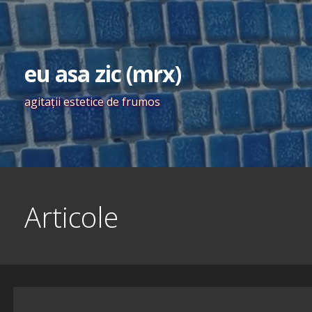
Skip
to
content
eu asa zic (mrx)
agitaţii estetice de frumos
Articole