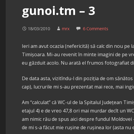
gunoi.tm – 3
18/03/2010
mrx
6 Comments
Ieri am avut ocazia (nefericită) să calc din nou pe l
Timișoara. Mi-au revenit în minte imagini de pe vr
eu găzduit acolo. Nu arată el frumos fotografiat di
De data asta, vizitîndu-l din poziția de om sănătos 
cap), lucrurile mi s-au prezentat mai rece, mai ingi
Am “calculat” că WC-ul de la Spitalul Județean Tim
etajul 4) e de vreo 47,8 ori mai murdar decît un 
am nimic rău de spus aici despre fundul Moldovei –
de mi s-a făcut mie rușine de rușinea lor (asta nu 