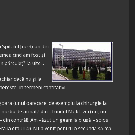
a Spitalul Județean din
emea cînd am fost și
n părculeț? Ia uite…
(chiar dacă nu și la
nerește, în termeni cantitativi.
ișoara (unul oarecare, de exemplu la chirurgie la
WC mediu de armată din… fundul Moldovei (nu, nu
 din contră!). Am văzut un geam la o ușă – soios
era la etajul 4!). Mi-a venit pentru o secundă să mă